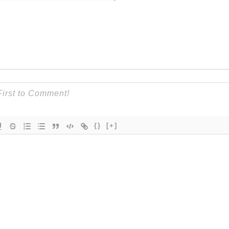
{}
[+]