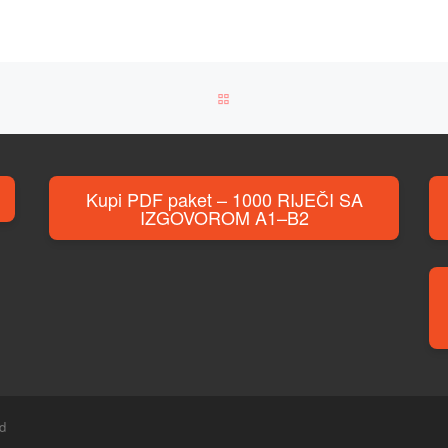
BACK TO POST LIST
Kupi PDF paket – 1000 RIJEČI SA
IZGOVOROM A1–B2
ed