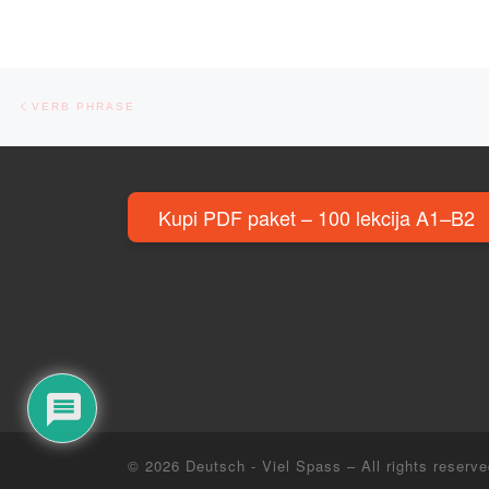
Post navigation
Previous post
VERB PHRASE
Kupi PDF paket – 100 lekcija A1–B2
© 2026
Deutsch - Viel Spass
– All rights reserv