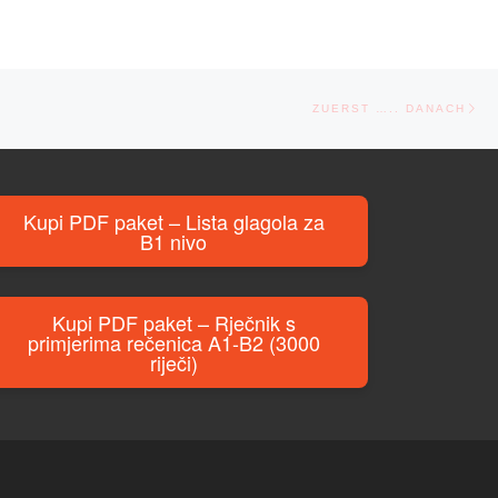
Ne
ZUERST ….. DANACH
Kupi PDF paket – Lista glagola za
B1 nivo
Kupi PDF paket – Rječnik s
primjerima rečenica A1-B2 (3000
riječi)