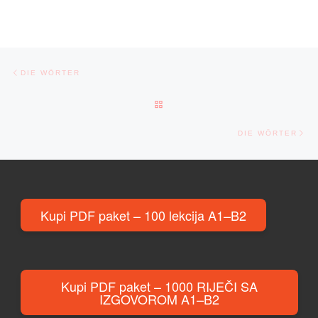
Post navigation
Previous post
DIE WÖRTER
BACK TO POST LIST
Ne
DIE WÖRTER
Kupi PDF paket – 100 lekcija A1–B2
Kupi PDF paket – 1000 RIJEČI SA
IZGOVOROM A1–B2