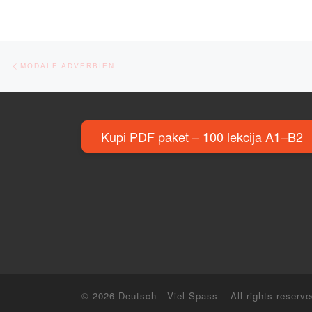
Post navigation
Previous post
MODALE ADVERBIEN
Kupi PDF paket – 100 lekcija A1–B2
© 2026
Deutsch - Viel Spass
– All rights reserv