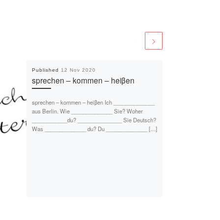
Published
12 Nov 2020
sprechen – kommen – heiβen
sprechen – kommen – heiβen Ich ______________
aus Berlin. Wie ______________ Sie? Woher
____________du? _______________ Sie Deutsch?
Was ______________ du? Du ______________ […]