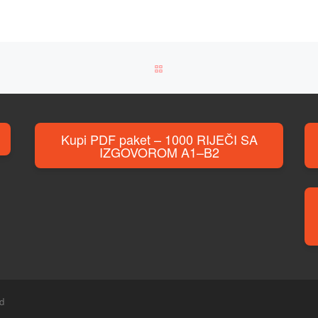
BACK TO POST LIST
Kupi PDF paket – 1000 RIJEČI SA
IZGOVOROM A1–B2
ed