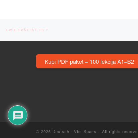
Post navigation
Previous post
WIE SPÄT IST ES ?
Kupi PDF paket – 100 lekcija A1–B2
© 2026
Deutsch - Viel Spass
– All rights reserv