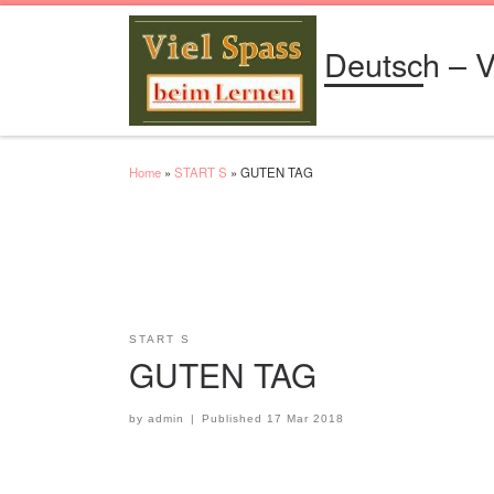
Skip to content
Deutsch – V
Home
»
START S
»
GUTEN TAG
START S
GUTEN TAG
by
admin
|
Published
17 Mar 2018