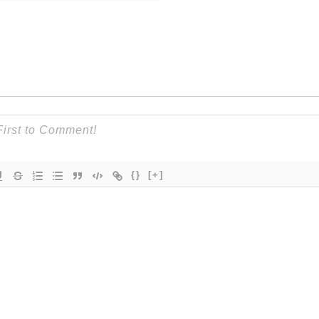
{}
[+]