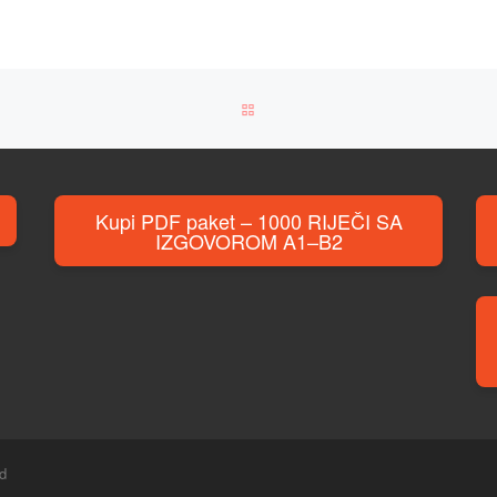
BACK TO POST LIST
Kupi PDF paket – 1000 RIJEČI SA
IZGOVOROM A1–B2
ed