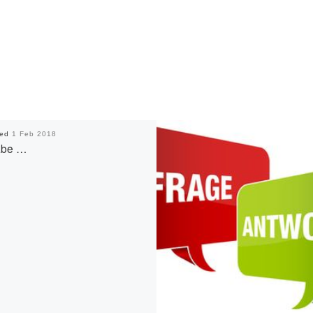
hed
1 Feb 2018
abe …