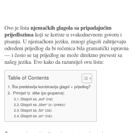
njemačkih glagola sa pripadajućim
Ovo je lista
prijedlozima
koji se koriste u svakodnevnom govoru i
pisanju. U njemačkom jeziku, mnogi glagoli zahtijevaju
određeni prijedlog da bi rečenica bila gramatički ispravna
— i često se taj prijedlog ne može direktno prevesti sa
našeg jezika. Evo kako da razumiješ ovu listu:
Table of Contents
Šta predstavlja kombinacija glagol + prijedlog?
Primjeri iz slike (po grupama):
Glagoli sa „auf“ (na):
Glagoli sa „über“ (o / preko):
Glagoli sa „für“ (za):
Glagoli sa „an“ (na):