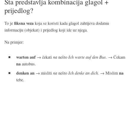
Šta predstavlja kombinacija glagol +
prijedlog?
fiksna veza
To je
koja se koristi kada glagol zahtijeva dodatnu
informaciju (objekat) i prijedlog koji ide uz njega.
Na primjer:
warten auf
→ čekati
na
nešto
Ich warte auf den Bus.
→ Čekam
na
autobus.
denken an
na
→ misliti
na
nešto
Ich denke an dich.
→ Mislim
.
tebe