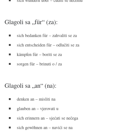
sich wundern über – čuditi se nečemu
Glagoli sa „für“ (za):
sich bedanken für – zahvaliti se za
sich entscheiden für – odlučiti se za
kämpfen für – boriti se za
sorgen für – brinuti o / za
Glagoli sa „an“ (na):
denken an – misliti na
glauben an – vjerovati u
sich erinnern an – sjećati se nečega
sich gewöhnen an – navići se na