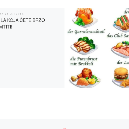
hed
21 Jul 2018
ILA KOJA ĆETE BRZO
TITI!
BACK TO POST LIST