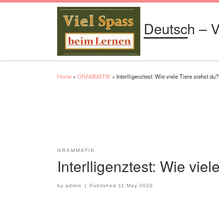
Skip to content
Deutsch – V
Home
»
GRAMMATIK
»
Interlligenztest: Wie viele Tiere siehst du?
GRAMMATIK
Interlligenztest: Wie viel
by
admin
|
Published
11 May 2020