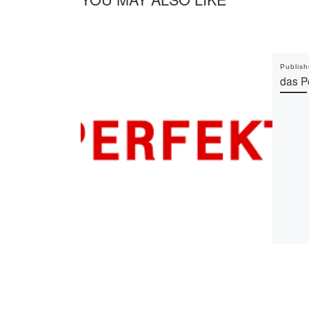
Publis
das P