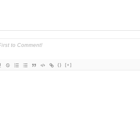
{}
[+]