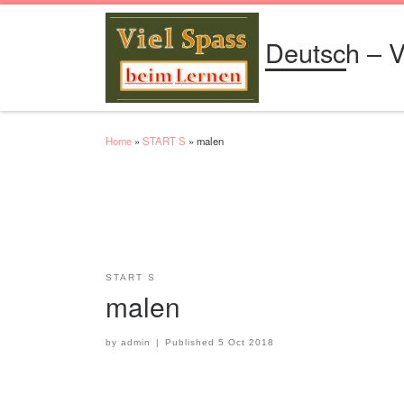
Skip to content
Deutsch – V
Home
»
START S
»
malen
START S
malen
by
admin
|
Published
5 Oct 2018