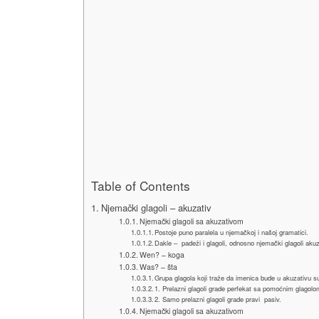
Table of Contents
Njemački glagoli – akuzativ
Njemački glagoli sa akuzativom
Postoje puno paralela u njemačkoj i našoj gramatici.
Dakle – padeži i glagoli, odnosno njemački glagoli akuz
Wen? – koga
Was? – šta
Grupa glagola koji traže da imenica bude u akuzativu su
1. Prelazni glagoli grade perfekat sa pomoćnim glagol
2. Samo prelazni glagoli grade pravi pasiv.
Njemački glagoli sa akuzativom