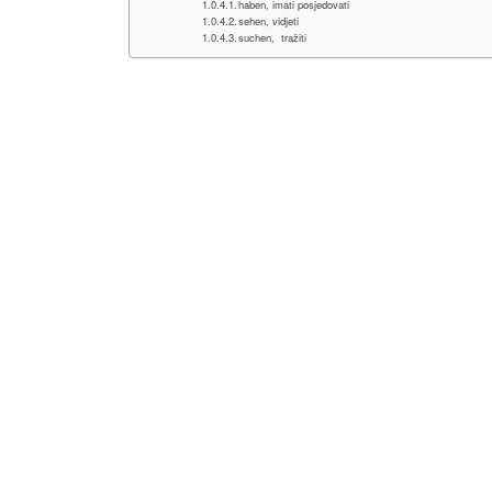
haben, imati posjedovati
sehen, vidjeti
suchen, tražiti