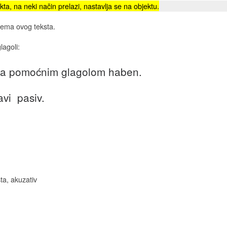
a, na neki način prelazi, nastavlja se na objektu.
 tema ovog teksta.
lagoli:
t sa pomoćnim glagolom haben.
vi pasiv.
šta, akuzativ