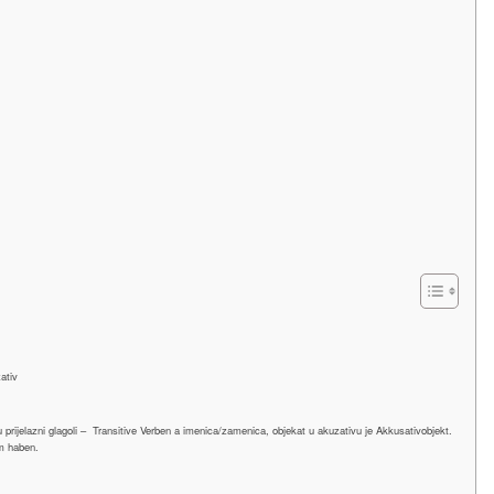
ativ
 prijelazni glagoli – Transitive Verben a imenica/zamenica, objekat u akuzativu je Akkusativobjekt.
om haben.