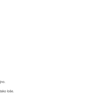
jno.
tako loše.