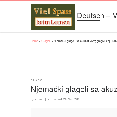
Skip to content
Deutsch – V
Home
»
Glagoli
»
Njemački glagoli sa akuzativom; glagoli koji tra
GLAGOLI
Njemački glagoli sa akuz
by
admin
|
Published
26 Nov 2023