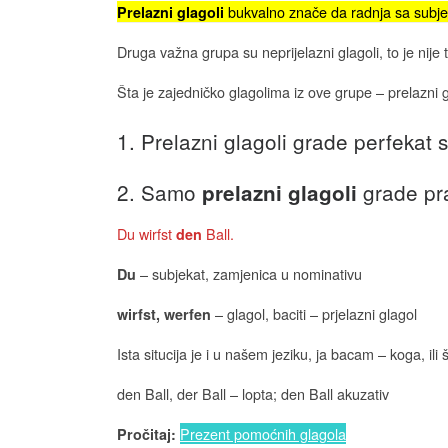
bukvalno znače da radnja sa subjekt
Prelazni glagoli
Druga važna grupa su neprijelazni glagoli, to je nije
Šta je zajedničko glagolima iz ove grupe – prelazni g
1. Prelazni glagoli grade perfeka
2. Samo
grade pra
prelazni glagoli
Du wirfst
Ball.
den
– subjekat, zamjenica u nominativu
Du
– glagol, baciti – prjelazni glagol
wirfst, werfen
Ista situcija je i u našem jeziku, ja bacam – koga, ili 
den Ball, der Ball – lopta; den Ball akuzativ
Prezent pomoćnih glagola
Pročitaj: