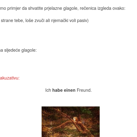
amo primjer da shvatite prjelazne glagole, rečenica izgleda ovako:
strane tebe, loše zvuči ali njemački voli pasiv)
na sljedeće glagole:
akuzativu:
Ich
Freund.
habe
einen