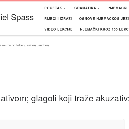
POČETAK
GRAMATIKA
NJEMAČKI 
iel Spass
RIJEČI I IZRAZI
OSNOVE NJEMAČKOG JEZIK
VIDEO LEKCIJE
NJEMAČKI KROZ 100 LEKC
že akuzativ: haben , sehen , suchen
ativom; glagoli koji traže akuzati