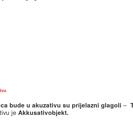
.
ivu
–
ica bude u akuzativu su prijelazni glagoli
tivu je
Akkusativobjekt.