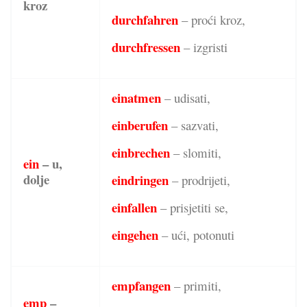
kroz
durchfahren
– proći kroz,
durchfressen
– izgristi
einatmen
– udisati,
einberufen
– sazvati,
einbrechen
– slomiti,
ein
– u,
dolje
eindringen
– prodrijeti,
einfallen
– prisjetiti se,
eingehen
– ući, potonuti
empfangen
– primiti,
emp
–