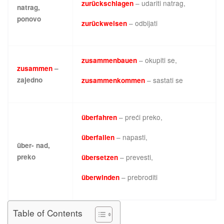
– udariti natrag,
zurückschlagen
natrag,
ponovo
– odbijati
zurückweisen
– okupiti se,
zusammenbauen
zusammen
–
zajedno
– sastati se
zusammenkommen
– preći preko,
überfahren
– napasti,
überfallen
über- nad,
preko
– prevesti,
übersetzen
– prebroditi
überwinden
Table of Contents