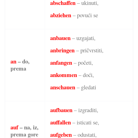
abschaffen
– ukinuti,
abziehen
– povući se
anbauen
– uzgajati,
anbringen
– pričvrstiti,
an
– do,
anfangen
– početi,
prema
ankommen
– doći,
anschauen
– gledati
aufbauen
– izgraditi,
auffallen
– isticati se,
auf
– na, iz,
prema gore
aufgeben
– odustati,