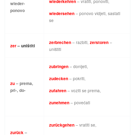
– vratiti, ponoviti,
wiederkehren
wieder-
ponovo
– ponovo vidjeti, sastati
wiedersehen
se
– razbiti,
–
zerbrechen
zerstoren
zer
– uništiti
uništiti
– donijeti,
zubringen
– pokriti,
zudecken
zu
– prema,
pri-, do-
– voziti se prema,
zufahren
– povećati
zunehmen
– vratiti se,
zurückgehen
zurück
–