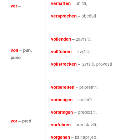
– uhititi,
verhaften
ver
–
– obećati
versprechen
– završiti,
vollenden
voll
– pun,
– izvršiti,
vollfuhren
puno
– izvršiti, provesti
vollstrecken
– pripremiti,
vorbereiten
– spriječiti,
vorbeugen
– predložiti,
vorbringen
vor
– pred
– predstaviti,
vorfuhren
– ići naprijed,
vorgehen