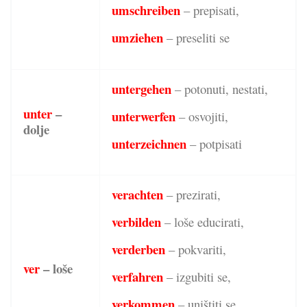
umschreiben
– prepisati,
umziehen
– preseliti se
untergehen
– potonuti, nestati,
unter
–
unterwerfen
– osvojiti,
dolje
unterzeichnen
– potpisati
verachten
– prezirati,
verbilden
– loše educirati,
verderben
– pokvariti,
ver
– loše
verfahren
– izgubiti se,
verkommen
– uništiti se,