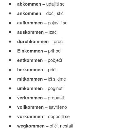
– udaljiti se
abkommen
– doći, stići
ankommen
– pojaviti se
aufkommen
– izaći
auskommen
– proći
durchkommen
– prihod
Einkommen
– pobjeći
entkommen
– prići
herkommen
– ići s kime
mitkommen
– poginuti
umkommen
– propasti
verkommen
– savršeno
vollkommen
– dogoditi se
vorkommen
– otići, nestati
wegkommen