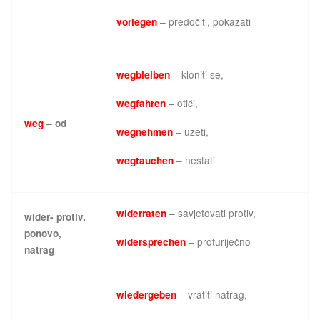
– predočiti, pokazati
vorlegen
– kloniti se,
wegbleiben
– otići,
wegfahren
weg
– od
– uzeti,
wegnehmen
– nestati
wegtauchen
– savjetovati protiv,
widerraten
wider- protiv,
ponovo,
– proturiječno
widersprechen
natrag
– vratiti natrag,
wiedergeben