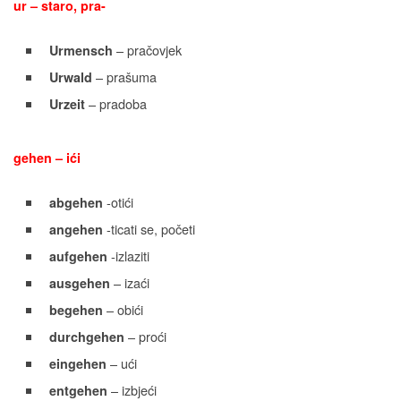
ur – staro, pra-
– pračovjek
Urmensch
– prašuma
Urwald
– pradoba
Urzeit
gehen – ići
-otići
abgehen
-ticati se, početi
angehen
-izlaziti
aufgehen
– izaći
ausgehen
– obići
begehen
– proći
durchgehen
– ući
eingehen
– izbjeći
entgehen