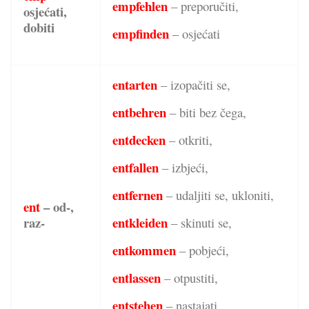
empfehlen
– preporučiti,
osjećati,
dobiti
empfinden
– osjećati
entarten
– izopačiti se,
entbehren
– biti bez čega,
entdecken
– otkriti,
entfallen
– izbjeći,
entfernen
– udaljiti se, ukloniti,
ent
– od-,
raz-
entkleiden
– skinuti se,
entkommen
– pobjeći,
entlassen
– otpustiti,
entstehen
– nastajati,