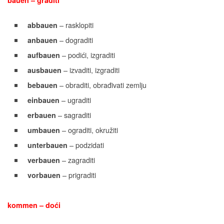
bauen – graditi
– rasklopiti
abbauen
– dograditi
anbauen
– podići, izgraditi
aufbauen
– izvaditi, izgraditi
ausbauen
– obraditi, obrađivati zemlju
bebauen
– ugraditi
einbauen
– sagraditi
erbauen
– ograditi, okružiti
umbauen
– podzidati
unterbauen
– zagraditi
verbauen
– prigraditi
vorbauen
kommen – doći