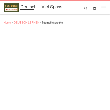
Deutsch – Viel Spass
Skip to content
Search
Men
Home
»
DEUTSCH LERNEN
»
Njemački prefiksi