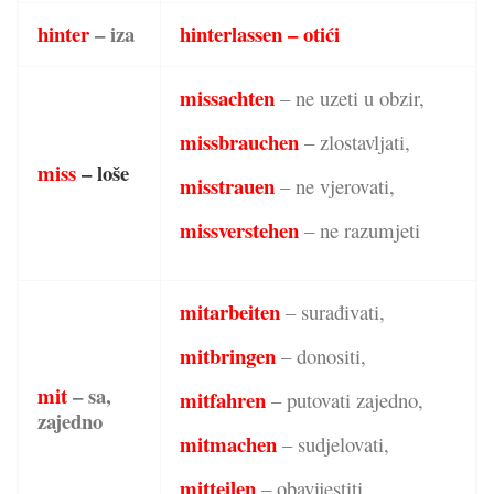
hinter
– iza
hinterlassen – otići
missachten
– ne uzeti u obzir,
missbrauchen
– zlostavljati,
miss
– loše
misstrauen
– ne vjerovati,
missverstehen
– ne razumjeti
mitarbeiten
– surađivati,
mitbringen
– donositi,
mit
– sa,
mitfahren
– putovati zajedno,
zajedno
mitmachen
– sudjelovati,
mitteilen
– obavijestiti