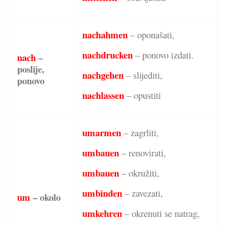
nachahmen
– oponašati,
nachdrucken
– ponovo izdati.
nach
–
poslije,
nachgehen
– slijediti,
ponovo
nachlassen
– opustiti
umarmen
– zagrliti,
umbauen
– renovirati,
umbauen
– okružiti,
umbinden
– zavezati,
um
– okolo
umkehren
– okrenuti se natrag,