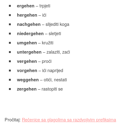
– trpjeti
ergehen
– ići
hergehen
– slijediti koga
nachgehen
– sletjeti
niedergehen
– kružiti
umgehen
– zalaziti, zaći
untergehen
– proći
vergehen
– ići naprijed
vorgehen
– otići, nestati
weggehen
– rastopiti se
zergehen
Pročitaj:
Rečenice sa glagolima sa razdvojivim prefiksima