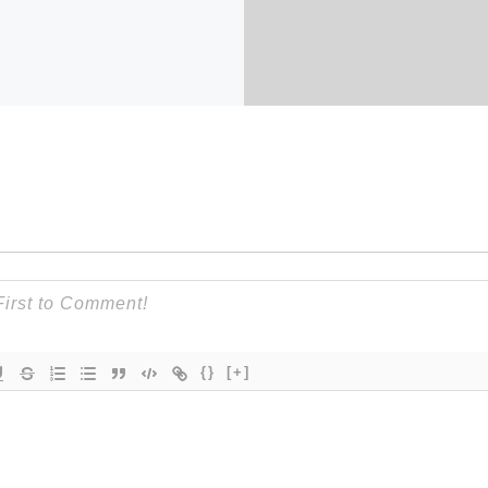
{}
[+]