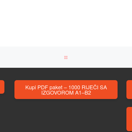
BACK TO POST LIST
Kupi PDF paket – 1000 RIJEČI SA
IZGOVOROM A1–B2