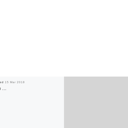
hed
15 Mar 2018
n …