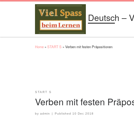
Skip to content
Deutsch – V
Home
»
START S
»
Verben mit festen Präpositionen
START S
Verben mit festen Präpo
by
admin
|
Published
10 Dec 2018