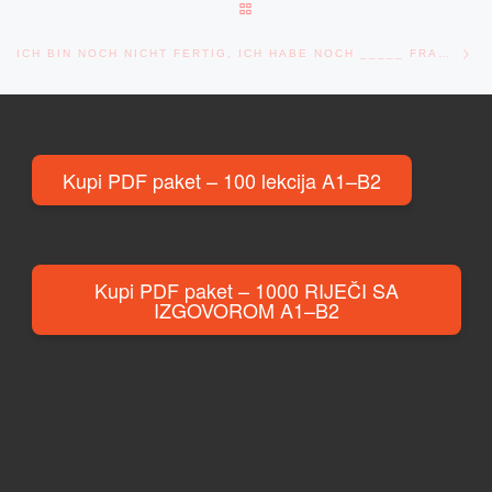
BACK TO POST LIST
Ne
ICH BIN NOCH NICHT FERTIG, ICH HABE NOCH _____ FRAGEN.
Kupi PDF paket – 100 lekcija A1–B2
Kupi PDF paket – 1000 RIJEČI SA
IZGOVOROM A1–B2