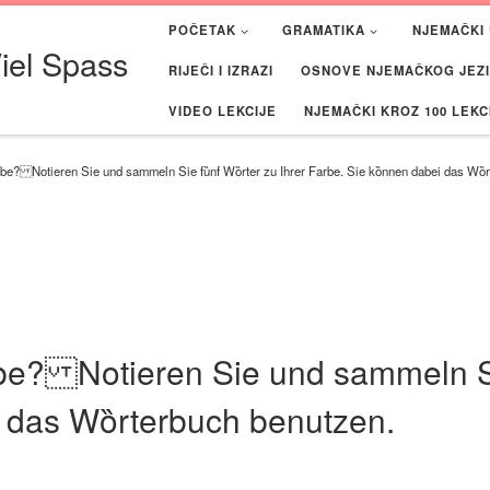
POČETAK
GRAMATIKA
NJEMAČKI 
iel Spass
RIJEČI I IZRAZI
OSNOVE NJEMAČKOG JEZIK
VIDEO LEKCIJE
NJEMAČKI KROZ 100 LEKC
arbe? Notieren Sie und sammeln Sie fȕnf Wȍrter zu Ihrer Farbe. Sie kȍnnen dabei das Wȍ
arbe? Notieren Sie und sammeln Si
i das Wȍrterbuch benutzen.