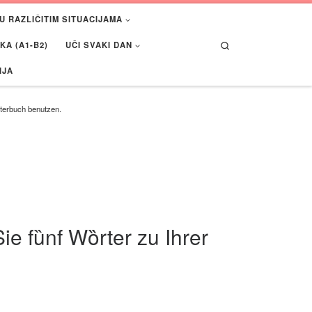
U RAZLIČITIM SITUACIJAMA
Search
A (A1-B2)
UČI SVAKI DAN
IJA
rterbuch benutzen.
e fȕnf Wȍrter zu Ihrer