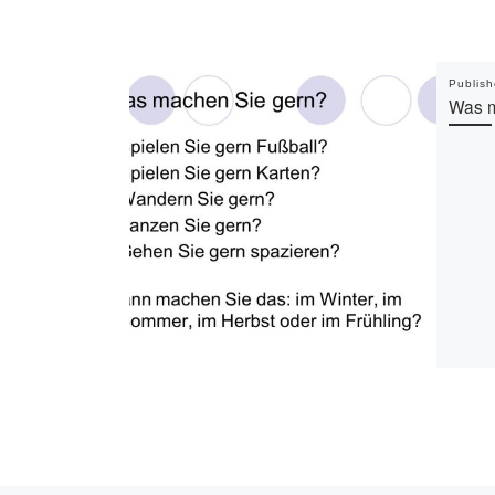
Publis
Was m