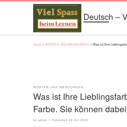
Skip to content
Deutsch – V
Home
»
WÖRTER UND WENDUNGEN
»
Was ist Ihre Lieblingsf
WÖRTER UND WENDUNGEN
Was ist Ihre Lieblingsf
Farbe. Sie kȍnnen dabe
by
admin
|
Published
29 Oct 2020