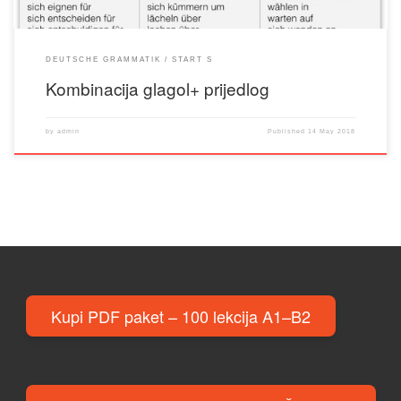
DEUTSCHE GRAMMATIK
START S
Kombinacija glagol+ prijedlog
by
admin
Published
14 May 2018
Kupi PDF paket – 100 lekcija A1–B2