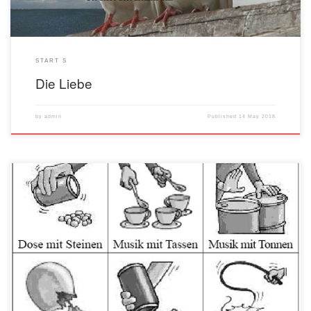
START S
Die Liebe
by
admin
Published
14 May 2018