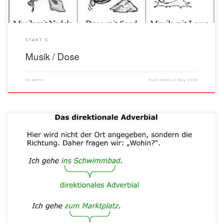
START S
Musik / Dose
by
admin
Published
14 May 2018