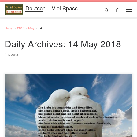
Deutsch – Viel Spass
Skip to content
Search
Men
Home
»
2018
»
May
»
14
Daily Archives:
14 May 2018
4 posts