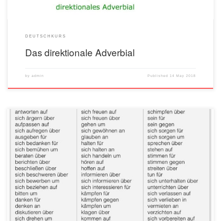
DEUTSCHKURS
Das direktionale Adverbial
by
admin
Published
14 May 2018
Ovo je lista njemačkih glagola sa pripadajućim prijedlozima koji se koriste u
svakodnevnom govoru i pisanju. U njemačkom jeziku, mnogi glagoli zahtijevaju
određeni prijedlog da bi rečenica bila gramatički ispravna — i često se taj prijedlog
ne može direktno prevesti sa našeg jezika. Evo kako da razumiješ ovu listu: Šta
[…]