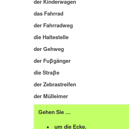
der Kinderwagen
das Fahrrad
der Fahrradweg
die Haltestelle
der Gehweg
der Fuβgänger
die Straβe
der Zebrastreifen
der Mülleimer
Gehen Sie …
um die Ecke.