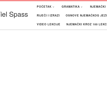
POČETAK
GRAMATIKA
NJEMAČKI 
iel Spass
RIJEČI I IZRAZI
OSNOVE NJEMAČKOG JEZIK
VIDEO LEKCIJE
NJEMAČKI KROZ 100 LEKC