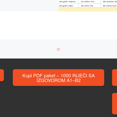
BACK TO POST LIST
Kupi PDF paket – 1000 RIJEČI SA
IZGOVOROM A1–B2