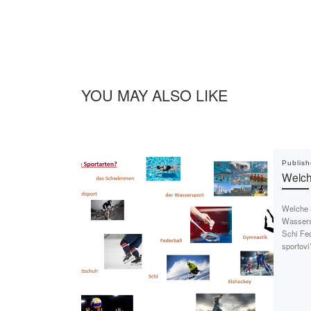
YOU MAY ALSO LIKE
Publis
Welch
Welche 
Wassers
Schi Fed
sportovi