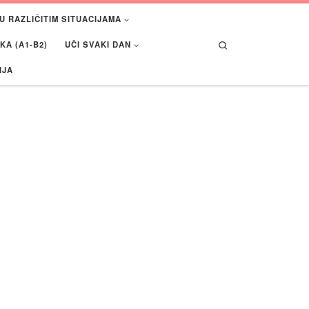
U RAZLIČITIM SITUACIJAMA
Search
A (A1-B2)
UČI SVAKI DAN
IJA