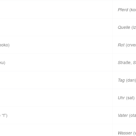
(ko
Pferd
(iz
Quelle
boko)
(crve
Rot
ku)
,
Straße
S
(dan
Tag
(sat)
Uhr
 “f”)
(ot
Vater
(
Wasser