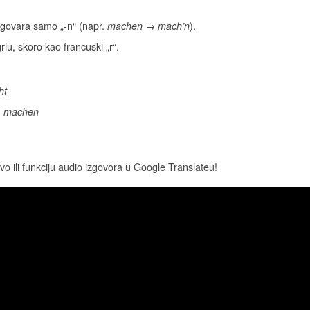
izgovara samo „-n“ (napr.
→
).
machen
mach’n
lu, skoro kao francuski „r“.
ht
,
machen
vo ili funkciju audio izgovora u Google Translateu!