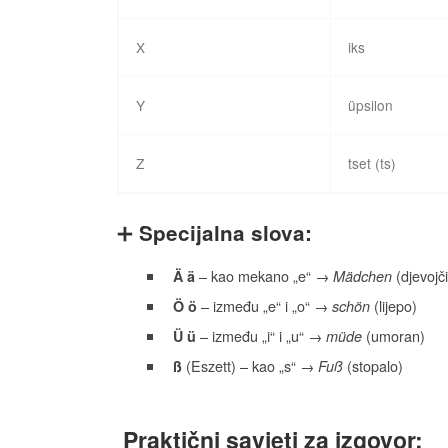
X
iks
Y
üpsilon
Z
tset (ts)
➕
Specijalna slova:
– kao mekano „e“ →
(djevojč
Ä ä
Mädchen
– između „e“ i „o“ →
(lijepo)
Ö ö
schön
– između „i“ i „u“ →
(umoran)
Ü ü
müde
(Eszett) – kao „s“ →
(stopalo)
ß
Fuß
️
Praktični savjeti za izgovor: