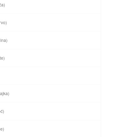
ća)
rvo)
ina)
te)
ajka)
ć)
e)