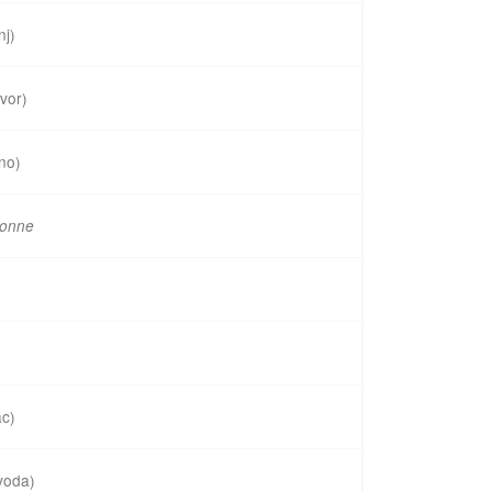
nj)
vor)
no)
onne
)
ac)
voda)