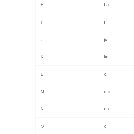
H
ha
I
i
J
jot
K
ka
L
el
M
em
N
en
O
o