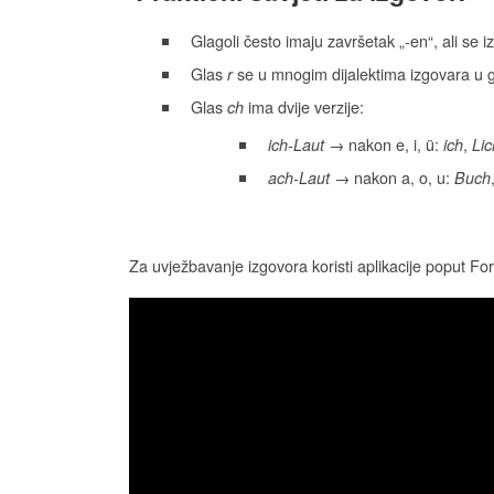
Glagoli često imaju završetak „-en“, ali se 
Glas
se u mnogim dijalektima izgovara u gr
r
Glas
ima dvije verzije:
ch
→ nakon e, i, ü:
,
ich-Laut
ich
Lic
→ nakon a, o, u:
ach-Laut
Buch
Za uvježbavanje izgovora koristi aplikacije poput For