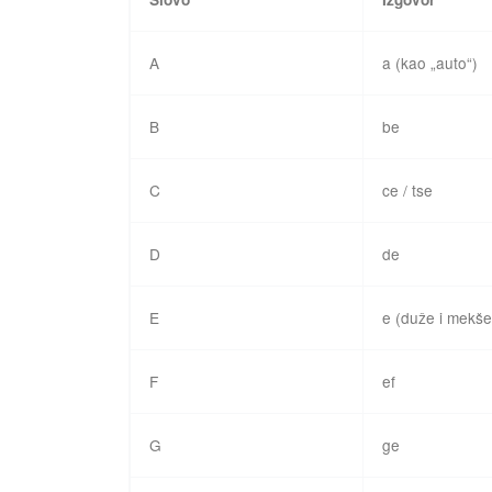
A
a (kao „auto“)
B
be
C
ce / tse
D
de
E
e (duže i mekše
F
ef
G
ge