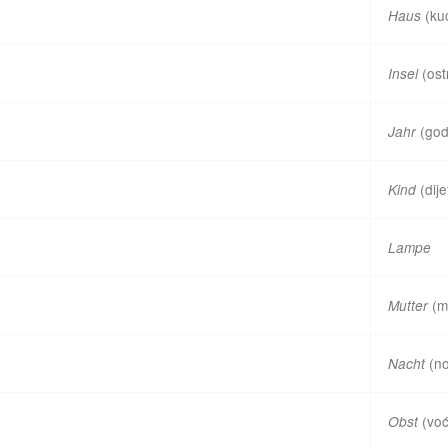
(ku
Haus
(ost
Insel
(god
Jahr
(dije
Kind
Lampe
(m
Mutter
(no
Nacht
(voć
Obst