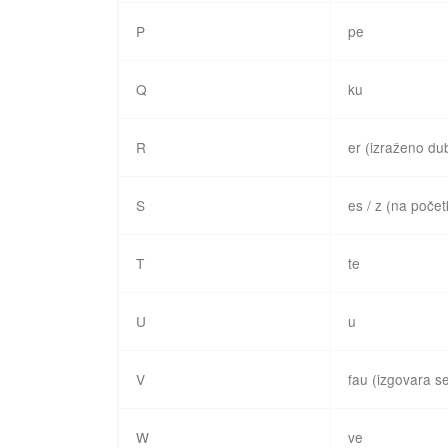
P
pe
Q
ku
R
er (izraženo du
S
es / z (na počet
T
te
U
u
V
fau (izgovara se
W
ve