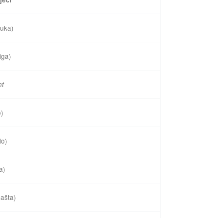
buka)
iga)
nt
o)
lo)
a)
ašta)