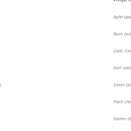
(ja
Apfel
(knj
Buch
,
Café
Ce
(sel
Dorf
)
(je
Essen
(rib
Fisch
(b
Garten