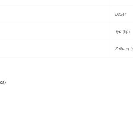
Boxer
(tip)
Typ
(
Zeitung
ica)