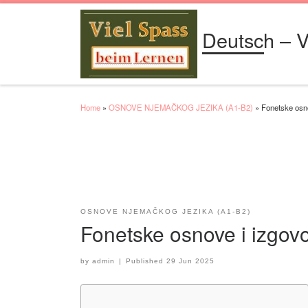
Skip to content
Deutsch – V
Home
»
OSNOVE NJEMAČKOG JEZIKA (A1-B2)
»
Fonetske osn
OSNOVE NJEMAČKOG JEZIKA (A1-B2)
Fonetske osnove i izgov
by
admin
|
Published
29 Jun 2025