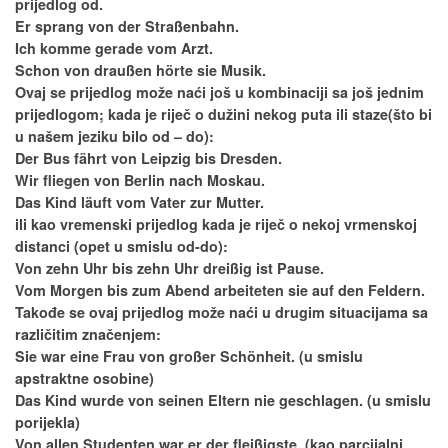
prijedlog od.
Er sprang von der Straßenbahn.
Ich komme gerade vom Arzt.
Schon von draußen hörte sie Musik.
Ovaj se prijedlog može naći još u kombinaciji sa još jednim
prijedlogom; kada je riječ o dužini nekog puta ili staze(što bi
u našem jeziku bilo od – do):
Der Bus fährt von Leipzig bis Dresden.
Wir fliegen von Berlin nach Moskau.
Das Kind läuft vom Vater zur Mutter.
ili kao vremenski prijedlog kada je riječ o nekoj vrmenskoj
distanci (opet u smislu od-do):
Von zehn Uhr bis zehn Uhr dreißig ist Pause.
Vom Morgen bis zum Abend arbeiteten sie auf den Feldern.
Takođe se ovaj prijedlog može naći u drugim situacijama sa
različitim značenjem:
Sie war eine Frau von großer Schönheit. (u smislu
apstraktne osobine)
Das Kind wurde von seinen Eltern nie geschlagen. (u smislu
porijekla)
Von allen Studenten war er der fleißigste. (kao parcijalni