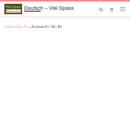
Deutsch – Viel Spass
Skip to content
Search
Men
Home
»
Nivo A1
»
Za nivoe A1 / A2 / B1