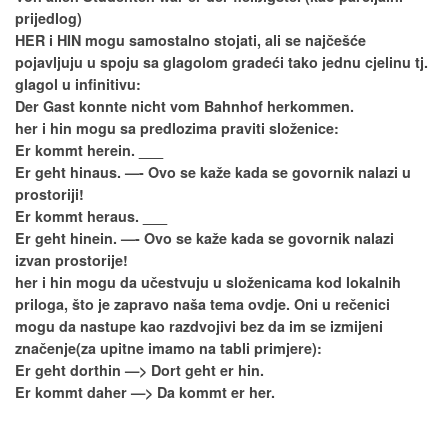
prijedlog)
HER i HIN mogu samostalno stojati, ali se najčešće
pojavljuju u spoju sa glagolom gradeći tako jednu cjelinu tj.
glagol u infinitivu:
Der Gast konnte nicht vom Bahnhof herkommen.
her i hin mogu sa predlozima praviti složenice:
Er kommt herein. ___
Er geht hinaus. —- Ovo se kaže kada se govornik nalazi u
prostoriji!
Er kommt heraus. ___
Er geht hinein. —- Ovo se kaže kada se govornik nalazi
izvan prostorije!
her i hin mogu da učestvuju u složenicama kod lokalnih
priloga, što je zapravo naša tema ovdje. Oni u rečenici
mogu da nastupe kao razdvojivi bez da im se izmijeni
značenje(za upitne imamo na tabli primjere):
Er geht dorthin —> Dort geht er hin.
Er kommt daher —> Da kommt er her.