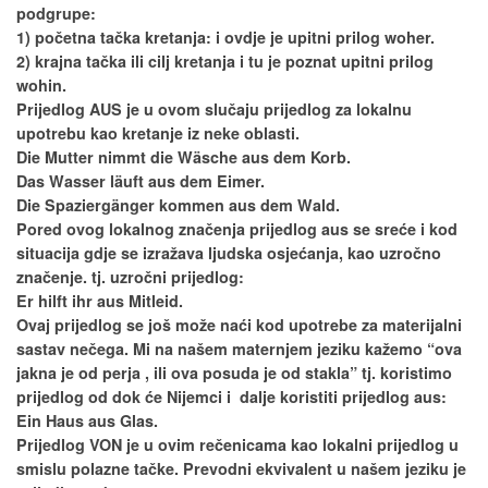
podgrupe:
1) početna tačka kretanja: i ovdje je upitni prilog woher.
2) krajna tačka ili cilj kretanja i tu je poznat upitni prilog
wohin.
Prijedlog AUS je u ovom slučaju prijedlog za lokalnu
upotrebu kao kretanje iz neke oblasti.
Die Mutter nimmt die Wäsche aus dem Korb.
Das Wasser läuft aus dem Eimer.
Die Spaziergänger kommen aus dem Wald.
Pored ovog lokalnog značenja prijedlog aus se sreće i kod
situacija gdje se izražava ljudska osjećanja, kao uzročno
značenje. tj. uzročni prijedlog:
Er hilft ihr aus Mitleid.
Ovaj prijedlog se još može naći kod upotrebe za materijalni
sastav nečega. Mi na našem maternjem jeziku kažemo “ova
jakna je od perja , ili ova posuda je od stakla” tj. koristimo
prijedlog od dok će Nijemci i
dalje koristiti prijedlog aus:
Ein Haus aus Glas.
Prijedlog VON je u ovim rečenicama kao lokalni prijedlog u
smislu polazne tačke. Prevodni ekvivalent u našem jeziku je